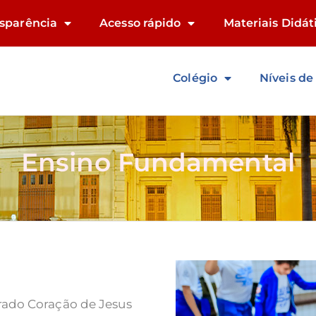
sparência
Acesso rápido
Materiais Didát
Colégio
Níveis de
Ensino Fundamental
ado Coração de Jesus