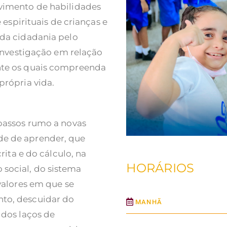
lvimento de habilidades
e espirituais de crianças e
 da cidadania pelo
à investigação em relação
ante os quais compreenda
própria vida.
 passos rumo a novas
de de aprender, que
crita e do cálculo, na
HORÁRIOS
social, do sistema
 valores em que se
nto, descuidar do
MANHÃ
 dos laços de